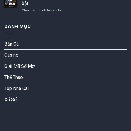
tảng
trò
bật
chơi
Th08
slot
chơi
888slot
Chức năng bình luận bị tắt
trực
slot
—
tuyến
trực
Tổng
tin
tuyến
quan
cậy
DANH MỤC
về
và
nền
thú
tảng
vị
Bắn Cá
slot
trực
Casino
tuyến
nổi
bật
Giải Mã Sổ Mơ
Thể Thao
Top Nhà Cái
Xổ Số