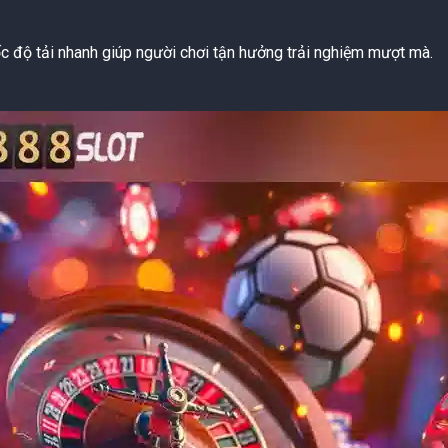
tốc độ tải nhanh giúp người chơi tận hưởng trải nghiệm mượt mà.