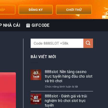
HẬP
ĐĂNG KÝ
CHƠI THỬ
P NHÀ CÁI
GIFCODE
BÀI VIẾT MỚI
888slot: Nền tảng casino
07
trực tuyến hàng đầu cho slot
Th08
và trò chơi
888slot:
Chức năng bình luận bị tắt
Nền
tảng
888slot - Đánh giá và trải
07
casino
nghiệm trò chơi slot trực
Th08
trực
tuyến
tuyến