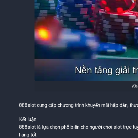
Kh
888slot cung cấp chương trình khuyến mãi hấp dẫn, thưở
Kết luận
888slot là lựa chọn phổ biến cho người chơi slot trực tu
hàng tốt.