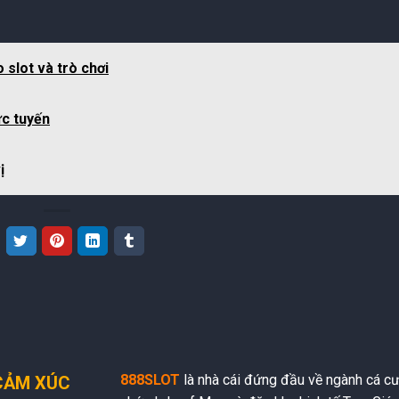
 slot và trò chơi
ực tuyến
ị
888SLOT
là nhà cái đứng đầu về ngành cá cư
CẢM XÚC