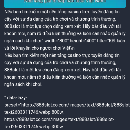
Nếu bạn tìm kiếm một nền tảng casino trực tuyến đáng tin
cậy với sự đa dạng của trò chơi và chương trình thưởng,
888slot là một lựa chọn đáng xem xét. Hãy bắt đầu với tài
khoản mới, nắm rõ điều kiện thưởng và luôn cân nhắc quản lý
ngân sách khi chơi.
" width="800" height="400" title="Kết luận
và lời khuyên cho người chơi Việt\n
Nếu bạn tìm kiếm một nền tảng casino trực tuyến đáng tin
cậy với sự đa dạng của trò chơi và chương trình thưởng,
888slot là một lựa chọn đáng xem xét. Hãy bắt đầu với tài
khoản mới, nắm rõ điều kiện thưởng và luôn cân nhắc quản lý
ngân sách khi chơi.
" data-lazy-
srcset="https://888slot.co.com/images/text/888slot/888slot
text2603311746.webp 800w,
https://888slot.co.com/images/text/888slot/888slot-
text2603311746.webp 300w,