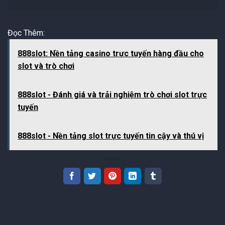
Đọc Thêm:
888slot: Nền tảng casino trực tuyến hàng đầu cho
slot và trò chơi
888slot - Đánh giá và trải nghiệm trò chơi slot trực
tuyến
888slot - Nền tảng slot trực tuyến tin cậy và thú vị