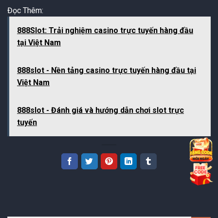
Đọc Thêm:
888Slot: Trải nghiệm casino trực tuyến hàng đầu
tại Việt Nam
888slot - Nền tảng casino trực tuyến hàng đầu tại
Việt Nam
888slot - Đánh giá và hướng dẫn chơi slot trực
tuyến