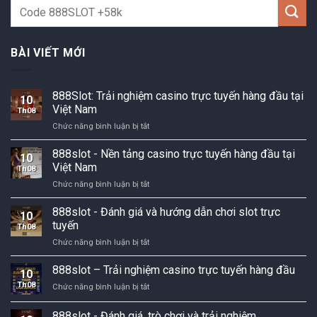
BÀI VIẾT MỚI
888Slot: Trải nghiệm casino trực tuyến hàng đầu tại
10
Việt Nam
Th08
888Slot:
Chức năng bình luận bị tắt
Trải
nghiệm
888slot - Nền tảng casino trực tuyến hàng đầu tại
10
casino
Việt Nam
Th08
trực
888slot
Chức năng bình luận bị tắt
tuyến
-
hàng
Nền
888slot - Đánh giá và hướng dẫn chơi slot trực
đầu
10
tảng
tại
tuyến
Th08
casino
Việt
888slot
Chức năng bình luận bị tắt
trực
Nam
-
tuyến
Đánh
888slot – Trải nghiệm casino trực tuyến hàng đầu
hàng
10
giá
đầu
Th08
888slot
Chức năng bình luận bị tắt
và
tại
–
hướng
Việt
Trải
888slot - Đánh giá, trò chơi và trải nghiệm
dẫn
Nam