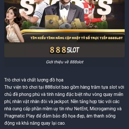
Giới thiệu về 888slot
Trò chơi và chất lượng đồ họa
Thư viện trò chơi tại 888slot bao gồm hàng trăm tựa slot với
chủ đề phong phú và tính năng đặc biệt như vòng quay miễn
phí, nhân vật nhân đôi và jackpot. Nền tảng hợp tác với các
nhà cung cấp phần mềm uy tín như NetEnt, Microgaming và
Pragmatic Play để đảm bảo đồ họa đẹp, âm thanh sống
động và khả năng quay lại cao.