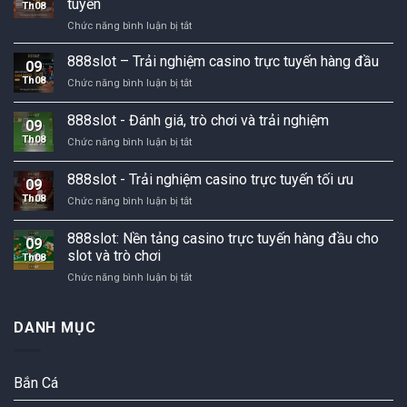
tuyến
Th08
casino
888slot
Chức năng bình luận bị tắt
trực
-
tuyến
Đánh
888slot – Trải nghiệm casino trực tuyến hàng đầu
hàng
09
giá
đầu
Th08
888slot
Chức năng bình luận bị tắt
và
tại
–
hướng
Việt
Trải
888slot - Đánh giá, trò chơi và trải nghiệm
dẫn
Nam
09
nghiệm
chơi
Th08
888slot
Chức năng bình luận bị tắt
casino
slot
-
trực
trực
Đánh
tuyến
888slot - Trải nghiệm casino trực tuyến tối ưu
tuyến
09
giá,
hàng
Th08
888slot
Chức năng bình luận bị tắt
trò
đầu
-
chơi
Trải
và
888slot: Nền tảng casino trực tuyến hàng đầu cho
09
nghiệm
trải
slot và trò chơi
Th08
casino
nghiệm
888slot:
Chức năng bình luận bị tắt
trực
Nền
tuyến
tảng
tối
casino
ưu
DANH MỤC
trực
tuyến
hàng
Bắn Cá
đầu
cho