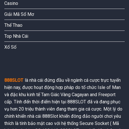
Casino
slot
và
trò
Giải Mã Sổ Mơ
chơi
Thể Thao
Top Nhà Cái
Xổ Số
888SLOT
là nhà cái đứng đầu về ngành cá cược trực tuyến
hiện nay, được hoạt động hợp pháp do tổ chức Isle of Man
và đặc khu kinh tế Tam Giác Vàng Cagayan and Freeport
cấp. Tính đến thời điểm hiện tại 888SLOT đã và đang phục
vụ hơn 20 triệu thành viên đang tham gia cá cược. Một lý do
chính khiến nhà cái 888Slot khiến đông đảo người chơi yêu
thích là tính bảo mật cao với hệ thống Secure Socket ( Mã