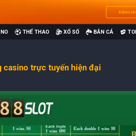
ĐĂNG N
INO
THỂ THAO
XỔ SỐ
BẮN CÁ
TO
 casino trực tuyến hiện đại