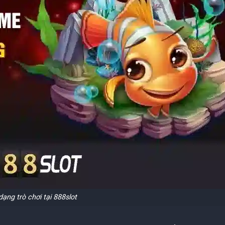
dạng trò chơi tại 888slot