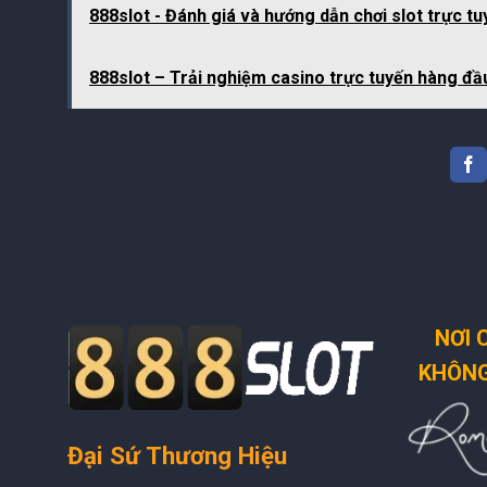
888slot - Đánh giá và hướng dẫn chơi slot trực tu
888slot – Trải nghiệm casino trực tuyến hàng đầ
NƠI 
KHÔNG
Đại Sứ Thương Hiệu