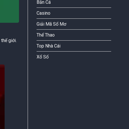
Bắn Cá
đầu
cho
Casino
slot
và
trò
Giải Mã Sổ Mơ
chơi
Thể Thao
thế giới.
Top Nhà Cái
Xổ Số