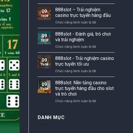
-
tuyến
Đánh
888slot – Trải nghiệm
hàng
09
giá
đầu
casino trực tuyến hàng đầu
Th08
và
tại
888slot
Chức năng bình luận bị tắt
hướng
Việt
–
dẫn
Nam
Trải
888slot - Đánh giá, trò chơi
chơi
09
nghiệm
slot
và trải nghiệm
Th08
casino
trực
888slot
Chức năng bình luận bị tắt
trực
tuyến
-
tuyến
Đánh
888slot - Trải nghiệm casino
hàng
09
giá,
đầu
trực tuyến tối ưu
Th08
trò
888slot
Chức năng bình luận bị tắt
chơi
-
và
Trải
888slot: Nền tảng casino
trải
09
nghiệm
nghiệm
trực tuyến hàng đầu cho slot
Th08
casino
và trò chơi
trực
888slot:
Chức năng bình luận bị tắt
tuyến
Nền
tối
tảng
ưu
casino
DANH MỤC
trực
tuyến
hàng