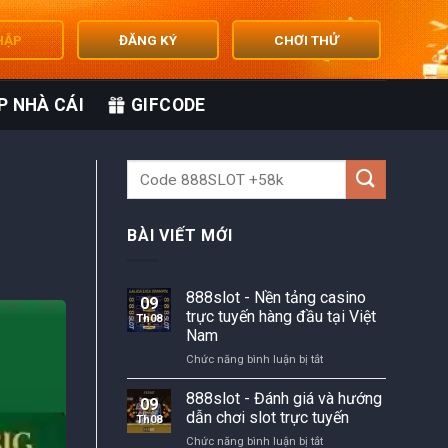
HẬP
ĐĂNG KÝ
CHƠI THỬ
P NHÀ CÁI
GIFCODE
BÀI VIẾT MỚI
888slot - Nền tảng casino
09
trực tuyến hàng đầu tại Việt
Th08
Nam
888slot
Chức năng bình luận bị tắt
-
Nền
888slot - Đánh giá và hướng
09
tảng
dẫn chơi slot trực tuyến
Th08
casino
888slot
Chức năng bình luận bị tắt
trực