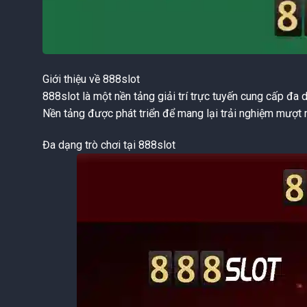
Giới thiệu về 888slot
888slot là một nền tảng giải trí trực tuyến cung cấp đa 
Nền tảng được phát triển để mang lại trải nghiệm mượt m
Đa dạng trò chơi tại 888slot