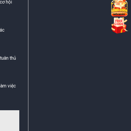
cơ hội
Các
tuân thủ
làm việc