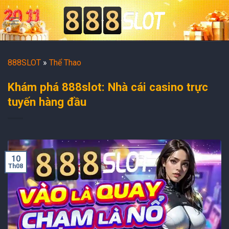
Skip
to
content
888SLOT
»
Thể Thao
Khám phá 888slot: Nhà cái casino trực
tuyến hàng đầu
10
Th08