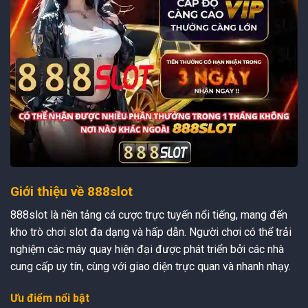
Giới thiệu về 888slot
888slot là nền tảng cá cược trực tuyến nổi tiếng, mang đến
kho trò chơi slot đa dạng và hấp dẫn. Người chơi có thể trải
nghiệm các máy quay hiện đại được phát triển bởi các nhà
cung cấp uy tín, cùng với giao diện trực quan và nhanh nhạy.
Ưu điểm nổi bật