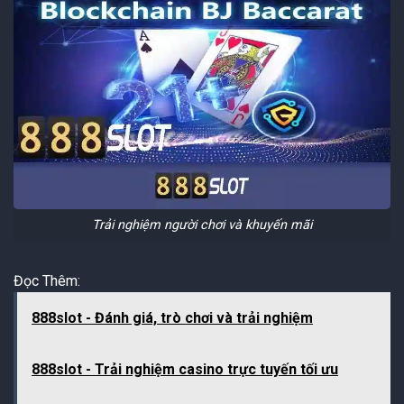
Trải nghiệm người chơi và khuyến mãi
Đọc Thêm:
888slot - Đánh giá, trò chơi và trải nghiệm
888slot - Trải nghiệm casino trực tuyến tối ưu