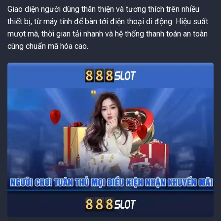
Giao diện người dùng thân thiện và tương thích trên nhiều
thiết bị, từ máy tính để bàn tới điện thoại di động. Hiệu suất
mượt mà, thời gian tải nhanh và hệ thống thanh toán an toàn
cùng chuẩn mã hóa cao.