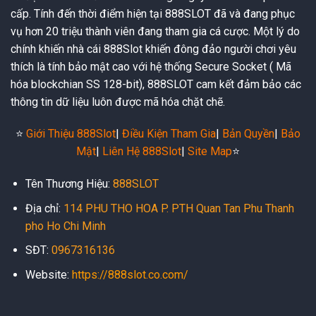
cấp. Tính đến thời điểm hiện tại 888SLOT đã và đang phục
vụ hơn 20 triệu thành viên đang tham gia cá cược. Một lý do
chính khiến nhà cái 888Slot khiến đông đảo người chơi yêu
thích là tính bảo mật cao với hệ thống Secure Socket ( Mã
hóa blockchian SS 128-bit), 888SLOT cam kết đảm bảo các
thông tin dữ liệu luôn được mã hóa chặt chẽ.
⭐️
Giới Thiệu 888Slot
|
Điều Kiện Tham Gia
|
Bản Quyền
|
Bảo
Mật
|
Liên Hệ 888Slot
|
Site Map
⭐️
Tên Thương Hiệu:
888SLOT
Địa chỉ:
114 PHU THO HOA P. PTH Quan Tan Phu Thanh
pho Ho Chi Minh
SĐT:
0967316136
Website:
https://888slot.co.com/