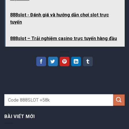
888slot - Đánh giá và hướng dẫn chơi slot trực
tuyến
888slot – Trải nghiệm casino trực tuyến hàng đầu
BÀI VIẾT MỚI