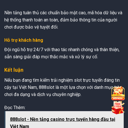
Nền tảng tuân thủ các chuẩn bảo mật cao, mã hóa dữ liệu và
hệ thống thanh toán an toàn, đảm bảo thông tin của người
chơi được bảo vệ tuyệt đối.
Hỗ trợ khách hàng
Đội ngũ hỗ trợ 24/7 với thao tác nhanh chóng và thân thiện,
sẵn sàng giải đáp mọi thắc mắc và xử lý sự cố.
Kết luận
Nếu bạn đang tìm kiếm trải nghiệm slot trực tuyến đáng tin
cậy tại Việt Nam, 888slot là một lựa chọn với danh mục trò
chơi đa dạng và dịch vụ chuyên nghiệp.
Đọc Thêm:
888slot - Nền tảng casino trực tuyến hàng đầu tại
Việt Nam