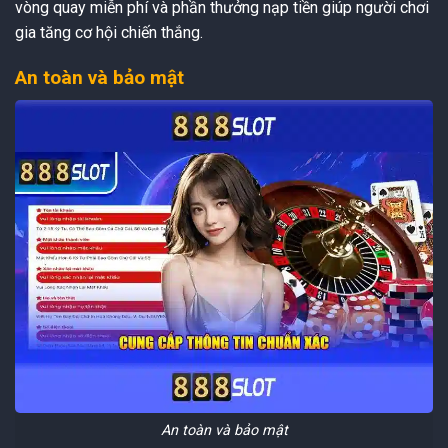
vòng quay miễn phí và phần thưởng nạp tiền giúp người chơi
gia tăng cơ hội chiến thắng.
An toàn và bảo mật
An toàn và bảo mật