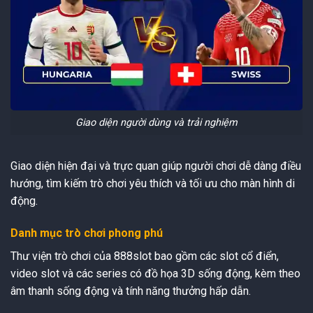
Giao diện người dùng và trải nghiệm
Giao diện hiện đại và trực quan giúp người chơi dễ dàng điều
hướng, tìm kiếm trò chơi yêu thích và tối ưu cho màn hình di
động.
Danh mục trò chơi phong phú
Thư viện trò chơi của 888slot bao gồm các slot cổ điển,
video slot và các series có đồ họa 3D sống động, kèm theo
âm thanh sống động và tính năng thưởng hấp dẫn.