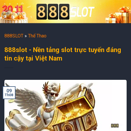
Skip
to
content
888SLOT
»
Thể Thao
888slot - Nền tảng slot trực tuyến đáng
tin cậy tại Việt Nam
09
Th08