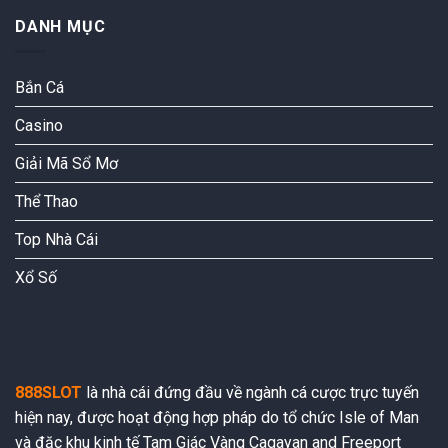
tảng
tối
casino
ưu
DANH MỤC
trực
tuyến
hàng
Bắn Cá
đầu
cho
Casino
slot
và
trò
Giải Mã Sổ Mơ
chơi
Thể Thao
Top Nhà Cái
Xổ Số
888SLOT
là nhà cái đứng đầu về ngành cá cược trực tuyến
hiện nay, được hoạt động hợp pháp do tổ chức Isle of Man
và đặc khu kinh tế Tam Giác Vàng Cagayan and Freeport