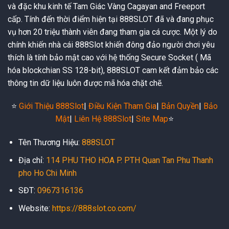
và đặc khu kinh tế Tam Giác Vàng Cagayan and Freeport
cấp. Tính đến thời điểm hiện tại 888SLOT đã và đang phục
vụ hơn 20 triệu thành viên đang tham gia cá cược. Một lý do
chính khiến nhà cái 888Slot khiến đông đảo người chơi yêu
thích là tính bảo mật cao với hệ thống Secure Socket ( Mã
hóa blockchian SS 128-bit), 888SLOT cam kết đảm bảo các
thông tin dữ liệu luôn được mã hóa chặt chẽ.
⭐️
Giới Thiệu 888Slot
|
Điều Kiện Tham Gia
|
Bản Quyền
|
Bảo
Mật
|
Liên Hệ 888Slot
|
Site Map
⭐️
Tên Thương Hiệu:
888SLOT
Địa chỉ:
114 PHU THO HOA P. PTH Quan Tan Phu Thanh
pho Ho Chi Minh
SĐT:
0967316136
Website:
https://888slot.co.com/