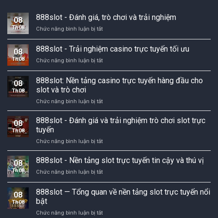
888slot - Đánh giá, trò chơi và trải nghiệm
08
Th08
888slot
Chức năng bình luận bị tắt
-
Đánh
888slot - Trải nghiệm casino trực tuyến tối ưu
08
giá,
Th08
888slot
Chức năng bình luận bị tắt
trò
-
chơi
Trải
và
888slot: Nền tảng casino trực tuyến hàng đầu cho
08
nghiệm
trải
slot và trò chơi
Th08
casino
nghiệm
888slot:
Chức năng bình luận bị tắt
trực
Nền
tuyến
tảng
tối
888slot - Đánh giá và trải nghiệm trò chơi slot trực
08
casino
ưu
tuyến
Th08
trực
888slot
Chức năng bình luận bị tắt
tuyến
-
hàng
Đánh
888slot - Nền tảng slot trực tuyến tin cậy và thú vị
đầu
08
giá
cho
Th08
888slot
Chức năng bình luận bị tắt
và
slot
-
trải
và
Nền
888slot — Tổng quan về nền tảng slot trực tuyến nổi
nghiệm
trò
08
tảng
trò
bật
chơi
Th08
slot
chơi
888slot
Chức năng bình luận bị tắt
trực
slot