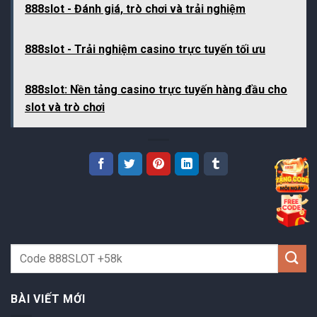
888slot - Đánh giá, trò chơi và trải nghiệm
888slot - Trải nghiệm casino trực tuyến tối ưu
888slot: Nền tảng casino trực tuyến hàng đầu cho
slot và trò chơi
BÀI VIẾT MỚI