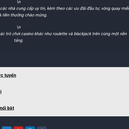
\n
 các nhà cung cấp uy tín, kèm theo các ưu đãi đầu tư, vòng quay miễ
à tiền thưởng chào mừng.
\n
ác trò chơi casino khác như roulette và blackjack trên cùng một nền
tảng.
ực tuyến
ị
nổi bật