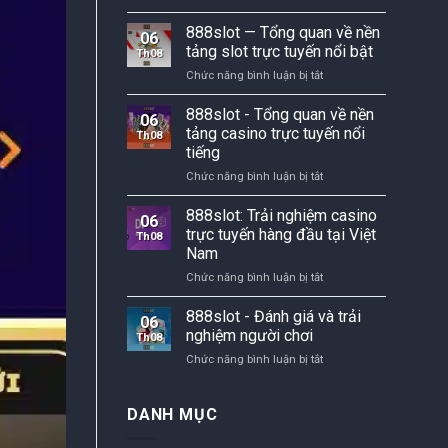
-
nghiệm
Nền
888slot — Tổng quan về nền
trò
06
tảng
chơi
tảng slot trực tuyến nổi bật
Th08
slot
slot
888slot
Chức năng bình luận bị tắt
trực
trực
—
tuyến
tuyến
Tổng
888slot - Tổng quan về nền
tin
06
quan
cậy
tảng casino trực tuyến nổi
Th08
về
và
tiếng
nền
thú
888slot
Chức năng bình luận bị tắt
tảng
vị
-
slot
Tổng
trực
888slot: Trải nghiệm casino
06
quan
tuyến
trực tuyến hàng đầu tại Việt
Th08
về
nổi
Nam
nền
bật
888slot:
Chức năng bình luận bị tắt
tảng
Trải
casino
nghiệm
trực
888slot - Đánh giá và trải
06
casino
tuyến
nghiệm người chơi
Th08
trực
nổi
888slot
Chức năng bình luận bị tắt
tuyến
tiếng
-
hàng
Đánh
đầu
giá
DANH MỤC
tại
và
Việt
trải
Nam