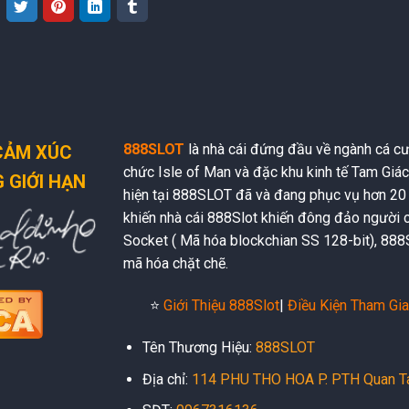
888SLOT
là nhà cái đứng đầu về ngành cá cư
CẢM XÚC
chức Isle of Man và đặc khu kinh tế Tam Giá
 GIỚI HẠN
hiện tại 888SLOT đã và đang phục vụ hơn 20 t
khiến nhà cái 888Slot khiến đông đảo người c
Socket ( Mã hóa blockchian SS 128-bit), 888
mã hóa chặt chẽ.
⭐️
Giới Thiệu 888Slot
|
Điều Kiện Tham Gi
Tên Thương Hiệu:
888SLOT
Địa chỉ:
114 PHU THO HOA P. PTH Quan Ta