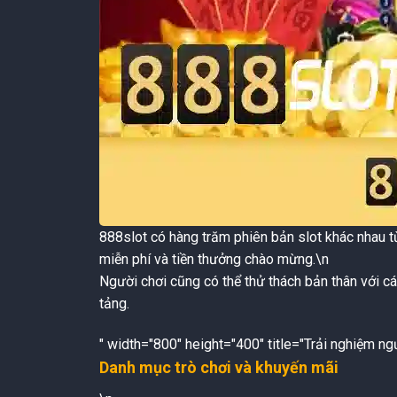
888slot có hàng trăm phiên bản slot khác nhau t
miễn phí và tiền thưởng chào mừng.
\n
Người chơi cũng có thể thử thách bản thân với cá
tảng.
" width="800" height="400" title="Trải nghiệm ng
Danh mục trò chơi và khuyến mãi