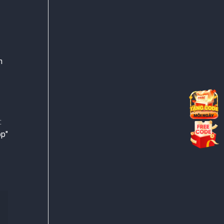
n
:
bp"