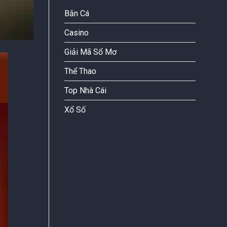
nghiệm
Bắn Cá
người
chơi
Casino
Giải Mã Sổ Mơ
Thể Thao
Top Nhà Cái
Xổ Số